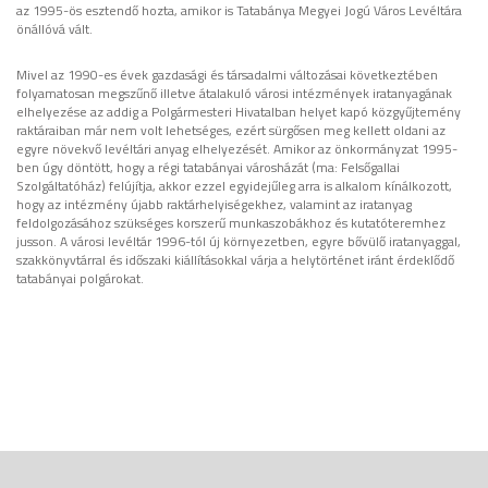
az 1995-ös esztendő hozta, amikor is Tatabánya Megyei Jogú Város Levéltára
önállóvá vált.
Mivel az 1990-es évek gazdasági és társadalmi változásai következtében
folyamatosan megszűnő illetve átalakuló városi intézmények iratanyagának
elhelyezése az addig a Polgármesteri Hivatalban helyet kapó közgyűjtemény
raktáraiban már nem volt lehetséges, ezért sürgősen meg kellett oldani az
egyre növekvő levéltári anyag elhelyezését. Amikor az önkormányzat 1995-
ben úgy döntött, hogy a régi tatabányai városházát (ma: Felsőgallai
Szolgáltatóház) felújítja, akkor ezzel egyidejűleg arra is alkalom kínálkozott,
hogy az intézmény újabb raktárhelyiségekhez, valamint az iratanyag
feldolgozásához szükséges korszerű munkaszobákhoz és kutatóteremhez
jusson. A városi levéltár 1996-tól új környezetben, egyre bővülő iratanyaggal,
szakkönyvtárral és időszaki kiállításokkal várja a helytörténet iránt érdeklődő
tatabányai polgárokat.