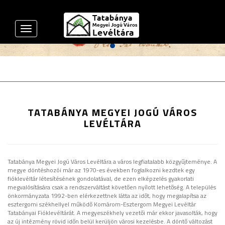
Toggle
navigation
TATABÁNYA MEGYEI JOGÚ VÁROS
LEVÉLTÁRA
Tatabánya Megyei Jogú Város Levéltára a város legfiatalabb közgyűjteménye. A
megye döntéshozói már az 1970-es években foglalkozni kezdtek egy
fióklevéltár létesítésének gondolatával, de ezen elképzelés gyakorlati
megvalósítására csak a rendszerváltást követően nyílott lehetőség. A település
önkormányzata 1992-ben elérkezettnek látta az időt, hogy megalapítsa az
esztergomi székhellyel működő Komárom-Esztergom Megyei Levéltár
Tatabányai Fióklevéltárát. A megyeszékhely vezetői már ekkor javasolták, hogy
az új intézmény rövid időn belül kerüljön városi kezelésbe. A döntő változást