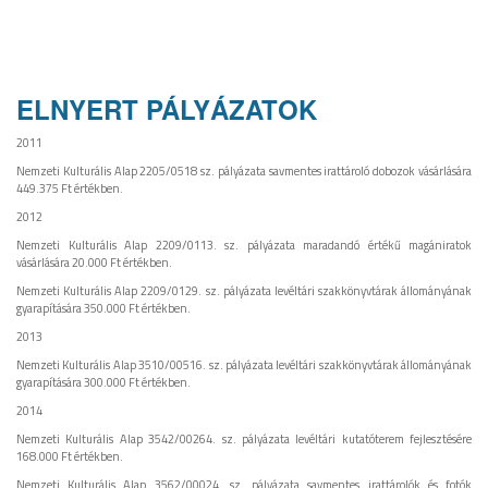
ELNYERT PÁLYÁZATOK
2011
Nemzeti Kulturális Alap 2205/0518 sz. pályázata savmentes irattároló dobozok vásárlására
449.375 Ft értékben.
2012
Nemzeti Kulturális Alap 2209/0113. sz. pályázata maradandó értékű magániratok
vásárlására 20.000 Ft értékben.
Nemzeti Kulturális Alap 2209/0129. sz. pályázata levéltári szakkönyvtárak állományának
gyarapítására 350.000 Ft értékben.
2013
Nemzeti Kulturális Alap 3510/00516. sz. pályázata levéltári szakkönyvtárak állományának
gyarapítására 300.000 Ft értékben.
2014
Nemzeti Kulturális Alap 3542/00264. sz. pályázata levéltári kutatóterem fejlesztésére
168.000 Ft értékben.
Nemzeti Kulturális Alap 3562/00024. sz. pályázata savmentes irattárolók és fotók