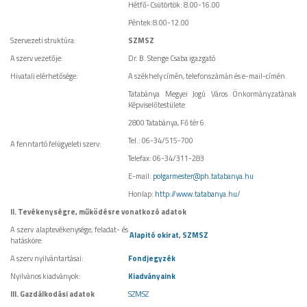
Hétfő-Csütörtök: 8.00-16.00
Péntek:8.00-12.00
Szervezeti struktúra:
SZMSZ
A szerv vezetője:
Dr. B. Stenge Csaba igazgató
Hivatali elérhetősége:
A székhely címén, telefonszámán és e-mail-címén.
Tatabánya Megyei Jogú Város Önkormányzatának
Képviselőtestülete
2800 Tatabánya, Fő tér 6.
Tel.: 06-34/515-700
A fenntartó felügyeleti szerv:
Telefax: 06-34/311-283
E-mail:
polgarmester@ph.tatabanya.hu
Honlap:
http://www.tatabanya.hu/
II. Tevékenységre, működésre vonatkozó adatok
A szerv alaptevékenysége, feladat- és
Alapitó okirat
,
SZMSZ
hatásköre:
A szerv nyilvántartásai:
Fondjegyzék
Nyilvános kiadványok:
Kiadványaink
III. Gazdálkodási adatok
SZMSZ