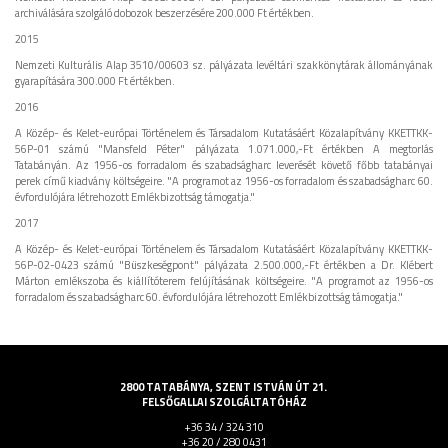
archiválására szolgáló dobozok beszerzésére 200.000 Ft értékben.
2015
Nemzeti Kulturális Alap 3510/00603 sz. pályázata levéltári szakkönytárak állományának
gyarapítására 300.000 Ft értékben.
2016
A Közép- és Kelet-európai Történelem és Társadalom Kutatásáért Közalapítvány KKETTKK-
56P-01 számú "Mansfeld Péter" pályázata 1.071.000,-Ft értékben A megtorlás
Tatabányán. Az 1956-os forradalom és szabadságharc leverését követő főbb tatabányai
perek című kiadvány költségeire. "A programot az 1956-os forradalom és szabadságharc 60.
évfordulójára létrehozott Emlékbizottság támogatja."
2017
A Közép- és Kelet-európai Történelem és Társadalom Kutatásáért Közalapítvány KKETTKK-
56P-02-0423 számú "Büszkeségpont" pályázata 2.500.000,-Ft értékben a Dr. Klébert
Márton emlékszoba és kiállítóterem felújításának költségeire. "A programot az 1956-os
forradalom és szabadságharc 60. évfordulójára létrehozott Emlékbizottság támogatja."
2800 TATABÁNYA, SZENT ISTVÁN ÚT 21.
FELSŐGALLAI SZOLGÁLTATÓHÁZ
+36 34 / 324 310
+36 20 / 280 0431