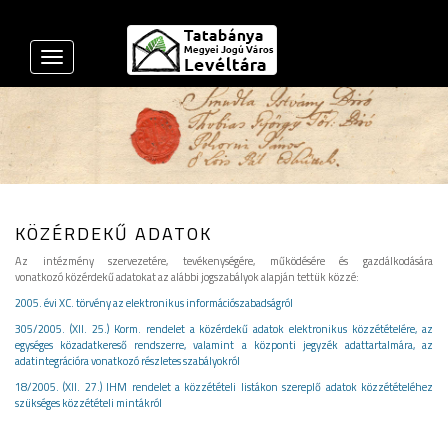
Toggle
navigation
KÖZÉRDEKŰ ADATOK
Az intézmény szervezetére, tevékenységére, működésére és gazdálkodására
vonatkozó közérdekű adatokat az alábbi jogszabályok alapján tettük közzé:
2005. évi XC. törvény az elektronikus információszabadságról
305/2005. (XII. 25.) Korm. rendelet a közérdekű adatok elektronikus közzétételére, az
egységes közadatkereső rendszerre, valamint a központi jegyzék adattartalmára, az
adatintegrációra vonatkozó részletes szabályokról
18/2005. (XII. 27.) IHM rendelet a közzétételi listákon szereplő adatok közzétételéhez
szükséges közzétételi mintákról