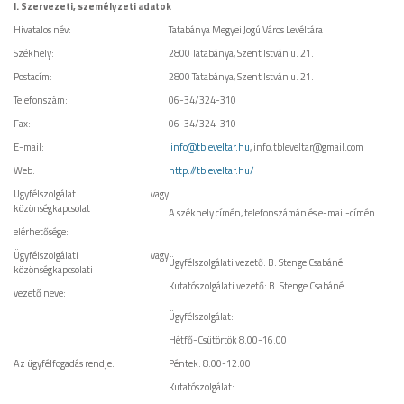
I. Szervezeti, személyzeti adatok
Hivatalos név:
Tatabánya Megyei Jogú Város Levéltára
Székhely:
2800 Tatabánya, Szent István u. 21.
Postacím:
2800 Tatabánya, Szent István u. 21.
Telefonszám:
06-34/324-310
Fax:
06-34/324-310
E-mail:
info@tbleveltar.hu
, info.tbleveltar@gmail.com
Web:
http://tbleveltar.hu/
Ügyfélszolgálat vagy
közönségkapcsolat
A székhely címén, telefonszámán és e-mail-címén.
elérhetősége:
Ügyfélszolgálati vagy
Ügyfélszolgálati vezető: B. Stenge Csabáné
közönségkapcsolati
Kutatószolgálati vezető: B. Stenge Csabáné
vezető neve:
Ügyfélszolgálat:
Hétfő-Csütörtök 8.00-16.00
Az ügyfélfogadás rendje:
Péntek: 8.00-12.00
Kutatószolgálat: