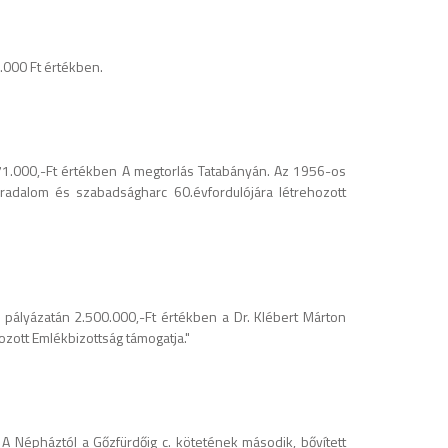
.000 Ft értékben.
71.000,-Ft értékben A megtorlás Tatabányán. Az 1956-os
radalom és szabadságharc 60.évfordulójára létrehozott
ályázatán 2.500.000,-Ft értékben a Dr. Klébert Márton
ozott Emlékbizottság támogatja."
A Népháztól a Gőzfürdőig c. kötetének második, bővített