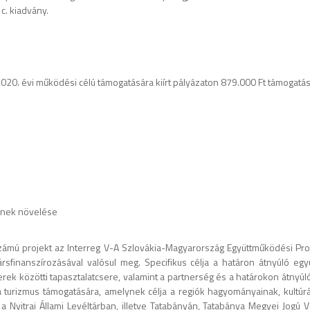
c. kiadvány.
020. évi működési célú támogatására kiírt pályázaton 879.000 Ft támogatás
jének növelése
ú projekt az Interreg V-A Szlovákia-Magyarország Együttműködési Progr
társfinanszírozásával valósul meg. Specifikus célja a határon átnyúló eg
nerek közötti tapasztalatcsere, valamint a partnerség és a határokon átn
el a turizmus támogatására, amelynek célja a regiók hagyományainak, kult
 a Nyitrai Állami Levéltárban, illetve Tatabányán, Tatabánya Megyei Jogú Vá