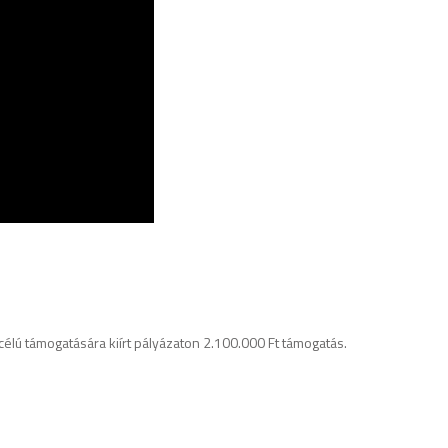
célú támogatására kiírt pályázaton 2.100.000 Ft támogatás.