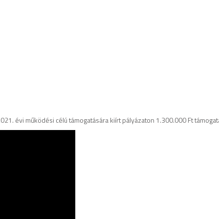
021. évi működési célú támogatására kiírt pályázaton 1.300.000 Ft támogat