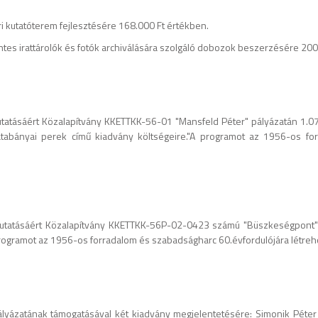
ri kutatóterem fejlesztésére 168.000 Ft értékben.
ntes irattárolók és fotók archiválására szolgáló dobozok beszerzésére 200
tatásáért Közalapítvány KKETTKK-56-01 "Mansfeld Péter" pályázatán 1.0
tabányai perek című kiadvány költségeire."A programot az 1956-os for
utatásáért Közalapítvány KKETTKK-56P-02-0423 számú "Büszkeségpont" p
 programot az 1956-os forradalom és szabadságharc 60.évfordulójára létreh
yázatának támogatásával két kiadvány megjelentetésére: Simonik Péter 