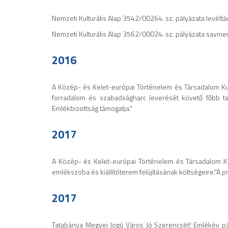
Nemzeti Kulturális Alap 3542/00264. sz. pályázata levéltá
Nemzeti Kulturális Alap 3562/00024. sz. pályázata savme
2016
A Közép- és Kelet-európai Történelem és Társadalom Ku
forradalom és szabadságharc leverését követő főbb ta
Emlékbizottság támogatja."
2017
A Közép- és Kelet-európai Történelem és Társadalom K
emlékszoba és kiállítóterem felújításának költségeire."A
2017
Tatabánya Megyei Jogú Város Jó Szerencsét! Emlékév pál