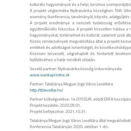
kulturális hagyományok és a helyi, turizmus szempontjáb
A projekt végterméke Nyitraivánka községben Tóth Vilm
esemény (konferencia, tanulmányút, képzés, adatgyűjtés s
A projekt eredménye a nemzeti tudatosság erősítése,
együttműködés fokozása. A projekt közvetlen hatása a ré
hagyományokat, történelmet és kultúrát, valamint azok által
Közös rendezvények megvalósítása által a projekt közvetle
emlékek és adottságok ismertségét, és következésképpen 
Közösen tervezett, végrehajtott és fentartott tevéken
fejlődéséhez a határ mindkét oldalán.
Vezető partner: Nyitraivánka község önkormányzata
www.ivankaprinitre.sk
Partner: Tatabánya Megyei Jogú Város Levéltára
http://tbleveltar.hu/
Partner költségvetése: 14.070 EUR, ebből ERFA hozzájár
Projekt kezdete: 2020.09.01.
Projekt befejezése: 2021.10.31.
Tatabánya Megyei Jogú Város Levéltára által megvalósíto
Konferencia Tatabányán 2020. október 1-én.