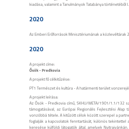
kiadása, valamint a Tanulmányok Tatabánya történetéből I. 
2020
Az Emberi Erőforrások Minisztériumának a közlevéltárak 2
2020
A projekt címe:
Ősök - Predkovia
A projekt fő célkitűzése:
PT1 Természet és kultúra - A határmenti terület vonzere
A projekt leírása:
Az Ősök - Predkovia című, SKHU/WETA/1901/1.1/132 szám
támogatásával, az Európai Regionális Fejlesztési Alap 
vonzóbbá tétele. A kitűzött célok között szerepel a part
foglalják a kapcsolatok fenntartását, különös tekintett
keresése külföldi látogatók által, amelyek Nyitraivánkán,