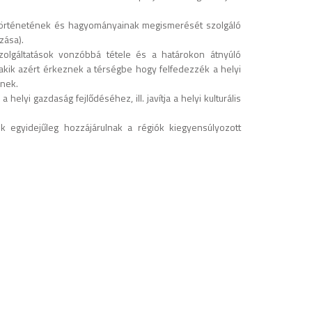
k történetének és hagyományainak megismerését szolgáló
zása).
zolgáltatások vonzóbbá tétele és a határokon átnyúló
 akik azért érkeznek a térségbe hogy felfedezzék a helyi
znek.
lyi gazdaság fejlődéséhez, ill. javítja a helyi kulturális
ek egyidejűleg hozzájárulnak a régiók kiegyensúlyozott