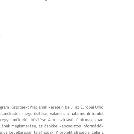
.
am Kisprojekt Alapjának keretein belül az Európai Unió
yüttműködés megerősítése, valamint a határmenti terület
yúló együttműködés bővítése. A hosszú távú célok magukban
úrájának megismerése, az ősökkel kapcsolatos információk
ros Levéltárában találhatóak. A projekt stratégiai célja a