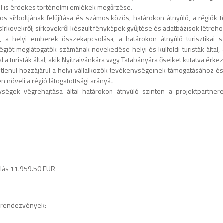
ól is érdekes történelmi emlékek megőrzése.
os sírboltjának felújítása és számos közös, határokon átnyúló, a régió
írkövekről; sírkövekről készült fényképek gyűjtése és adatbázisok létreho
 a helyi emberek összekapcsolása, a határokon átnyúló turisztikai s
giót meglátogatók számának növekedése helyi és külföldi turisták által,
 a turisták által, akik Nyitraivánkára vagy Tatabányára őseiket kutatva érke
nül hozzájárul a helyi vállalkozók tevékenységeinek támogatásához és a he
növeli a régió látogatottsági arányát.
ységek végrehajtása által határokon átnyúló szinten a projektpartner
ulás 11.959.50 EUR
tt rendezvények: