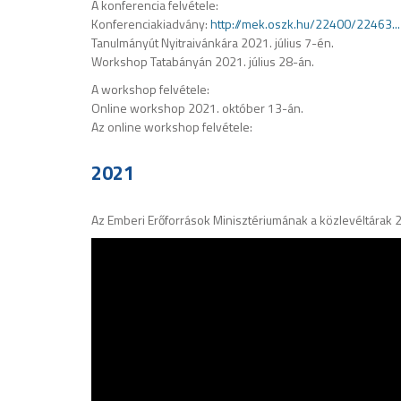
A konferencia felvétele:
Konferenciakiadvány:
http://mek.oszk.hu/22400/22463...
Tanulmányút Nyitraivánkára 2021. július 7-én.
Workshop Tatabányán 2021. július 28-án.
A workshop felvétele:
Online workshop 2021. október 13-án.
Az online workshop felvétele:
2021
Az Emberi Erőforrások Minisztériumának a közlevéltárak 2