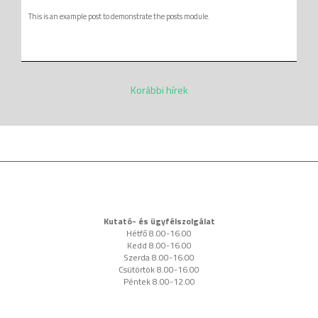
This is an example post to demonstrate the posts module.
Korábbi hírek
Kutató- és ügyfélszolgálat
Hétfő 8.00-16.00
Kedd 8.00-16.00
Szerda 8.00-16.00
Csütörtök 8.00-16.00
Péntek 8.00-12.00