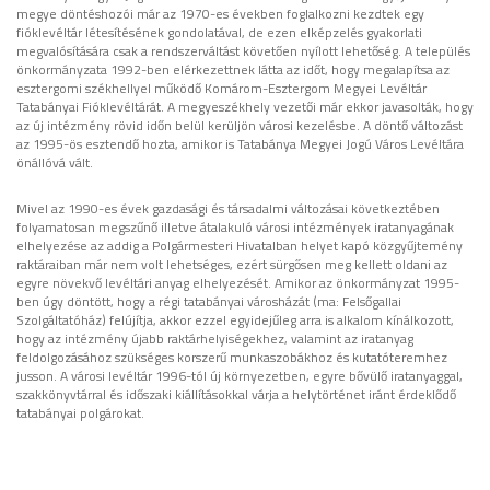
megye döntéshozói már az 1970-es években foglalkozni kezdtek egy
fióklevéltár létesítésének gondolatával, de ezen elképzelés gyakorlati
megvalósítására csak a rendszerváltást követően nyílott lehetőség. A település
önkormányzata 1992-ben elérkezettnek látta az időt, hogy megalapítsa az
esztergomi székhellyel működő Komárom-Esztergom Megyei Levéltár
Tatabányai Fióklevéltárát. A megyeszékhely vezetői már ekkor javasolták, hogy
az új intézmény rövid időn belül kerüljön városi kezelésbe. A döntő változást
az 1995-ös esztendő hozta, amikor is Tatabánya Megyei Jogú Város Levéltára
önállóvá vált.
Mivel az 1990-es évek gazdasági és társadalmi változásai következtében
folyamatosan megszűnő illetve átalakuló városi intézmények iratanyagának
elhelyezése az addig a Polgármesteri Hivatalban helyet kapó közgyűjtemény
raktáraiban már nem volt lehetséges, ezért sürgősen meg kellett oldani az
egyre növekvő levéltári anyag elhelyezését. Amikor az önkormányzat 1995-
ben úgy döntött, hogy a régi tatabányai városházát (ma: Felsőgallai
Szolgáltatóház) felújítja, akkor ezzel egyidejűleg arra is alkalom kínálkozott,
hogy az intézmény újabb raktárhelyiségekhez, valamint az iratanyag
feldolgozásához szükséges korszerű munkaszobákhoz és kutatóteremhez
jusson. A városi levéltár 1996-tól új környezetben, egyre bővülő iratanyaggal,
szakkönyvtárral és időszaki kiállításokkal várja a helytörténet iránt érdeklődő
tatabányai polgárokat.