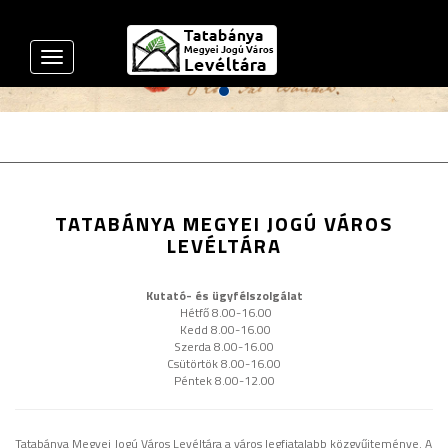
Toggle
navigation
TATABÁNYA MEGYEI JOGÚ VÁROS
LEVÉLTÁRA
Kutató- és ügyfélszolgálat
Hétfő 8.00-16.00
Kedd 8.00-16.00
Szerda 8.00-16.00
Csütörtök 8.00-16.00
Péntek 8.00-12.00
Tatabánya Megyei Jogú Város Levéltára a város legfiatalabb közgyűjteménye. A