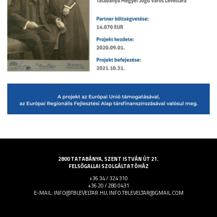
2800 TATABÁNYA, SZENT ISTVÁN ÚT 21.
FELSŐGALLAI SZOLGÁLTATÓHÁZ
+36 34 / 324 310
+36 20 / 280 0431
E-MAIL: INFO@TBLEVELTAR.HU, INFO.TBLEVELTAR@GMAIL.COM