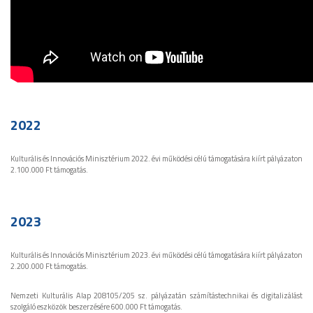
2022
Kulturális és Innovációs Minisztérium 2022. évi működési célú támogatására kiírt pályázaton
2.100.000 Ft támogatás.
2023
Kulturális és Innovációs Minisztérium 2023. évi működési célú támogatására kiírt pályázaton
2.200.000 Ft támogatás.
Nemzeti Kulturális Alap 208105/205 sz. pályázatán számítástechnikai és digitalizálást
szolgáló eszközök beszerzésére 600.000 Ft támogatás.