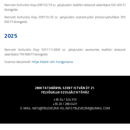
Nemzeti Kulturális Alap 208133/33 sz. pályázatán levéltári dobozok vásárlására 500 000 Ft
támogatás.
Nemzeti Kulturális Alap 208110/20 sz. pályázatán szakkönyvtár állománybővítésre 300
000 Ft támogatás.
2025
Nemzeti Kulturális Alap 505111/4900 sz. pályázatán savmentes levéltári dobozok
vásárlására 799 848 Ft támogatás
Szakmai beszámoló:
https://static-cdn.hungaricana...
2800 TATABÁNYA, SZENT ISTVÁN ÚT 21.
FELSŐGALLAI SZOLGÁLTATÓHÁZ
+36 34 / 324 310
+36 20 / 280 0431
E-MAIL: INFO@TBLEVELTAR.HU, INFO.TBLEVELTAR@GMAIL.COM