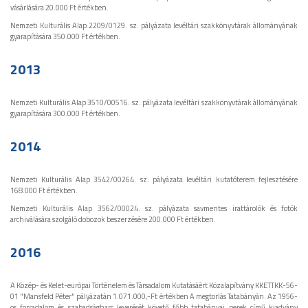
vásárlására 20.000 Ft értékben.
Nemzeti Kulturális Alap 2209/0129. sz. pályázata levéltári szakkönyvtárak állományának
gyarapítására 350.000 Ft értékben.
2013
Nemzeti Kulturális Alap 3510/00516. sz. pályázata levéltári szakkönyvtárak állományának
gyarapítására 300.000 Ft értékben.
2014
Nemzeti Kulturális Alap 3542/00264. sz. pályázata levéltári kutatóterem fejlesztésére
168.000 Ft értékben.
Nemzeti Kulturális Alap 3562/00024. sz. pályázata savmentes irattárolók és fotók
archiválására szolgáló dobozok beszerzésére 200.000 Ft értékben.
2016
A Közép- és Kelet-európai Történelem és Társadalom Kutatásáért Közalapítvány KKETTKK-56-
01 "Mansfeld Péter" pályázatán 1.071.000,-Ft értékben A megtorlás Tatabányán. Az 1956-
os forradalom és szabadságharc leverését követő főbb tatabányai perek című kiadvány