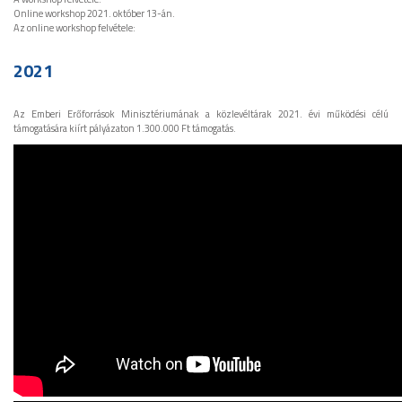
Online workshop 2021. október 13-án.
Az online workshop felvétele:
2021
Az Emberi Erőforrások Minisztériumának a közlevéltárak 2021. évi működési célú
támogatására kiírt pályázaton 1.300.000 Ft támogatás.