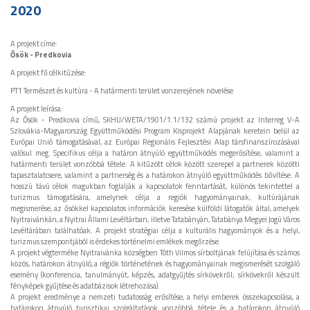
2020
A projekt címe:
Ősök - Predkovia
A projekt fő célkitűzése:
PT1 Természet és kultúra - A határmenti terület vonzerejének növelése
A projekt leírása:
Az Ősök - Predkovia című, SKHU/WETA/1901/1.1/132 számú projekt az Interreg V-A
Szlovákia-Magyarország Együttműködési Program Kisprojekt Alapjának keretein belül az
Európai Unió támogatásával, az Európai Regionális Fejlesztési Alap társfinanszírozásával
valósul meg. Specifikus célja a határon átnyúló együttműködés megerősítése, valamint a
határmenti terület vonzóbbá tétele. A kitűzött célok között szerepel a partnerek közötti
tapasztalatcsere, valamint a partnerség és a határokon átnyúló együttműködés bővítése. A
hosszú távú célok magukban foglalják a kapcsolatok fenntartását, különös tekintettel a
turizmus támogatására, amelynek célja a regiók hagyományainak, kultúrájának
megismerése, az ősökkel kapcsolatos információk keresése külföldi látogatók által, amelyek
Nyitraivánkán, a Nyitrai Állami Levéltárban, illetve Tatabányán, Tatabánya Megyei Jogú Város
Levéltárában találhatóak. A projekt stratégiai célja a kulturális hagyományok és a helyi,
turizmus szempontjából is érdekes történelmi emlékek megőrzése.
A projekt végterméke Nyitraivánka községben Tóth Vilmos sírboltjának felújítása és számos
közös, határokon átnyúló, a régiók történetének és hagyományainak megismerését szolgáló
esemény (konferencia, tanulmányút, képzés, adatgyűjtés sírkövekről; sírkövekről készült
fényképek gyűjtése és adatbázisok létrehozása).
A projekt eredménye a nemzeti tudatosság erősítése, a helyi emberek összekapcsolása, a
határokon átnyúló turisztikai szolgáltatások vonzóbbá tétele és a határokon átnyúló