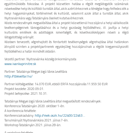
együttműködés fokozása. A projekt közvetlen hatása a régiót meglátogatók számának
növekedése helyi és külföldi turisták által, akik azért érkeznek a térségbe hogy felfedezzék a
helyi hagyományokat, történelmet és kultúrát, valamint azok által a turisták által, akik
Nyitraivánkára vagy Tatabányára őseiket kutatva érkeznek.
Közös rendezvények megvalósítása által a projekt közvetlenül hozzájárul a helyi vállalkozók
tevékenységeinek támogatásához és a helyi gazdaság fejlődéséhez, ill. javítja a helyi
kulturális emlékek és adottságok ismertségét, és következésképpen növeli a régió
látogatottsági arányát.
Közösen tervezett, végrehajtott és fentartott tevékenységek végrehajtása által határokon
átnyúló szinten a projektpartnerek egyidejűleg hozzájárulnak a régiók kiegyensúlyozott
fejlődéséhez a határ mindkét oldalán.
Vezető partner: Nyitraivánka község önkormányzata
www.ivankaprinitre.sk
Partner: Tatabánya Megyei Jogú Város Levéltára
http://tbleveltar.hu/
Partner költségvetése: 14.070 EUR, ebből ERFA hozzájárulás 11.959.50 EUR
Projekt kezdete: 2020.09.01.
Projekt befejezése: 2021.10.31.
Tatabánya Megyei Jogú Város Levéltára által megvalósított rendezvények:
Konferencia Tatabányán 2020. október 1-én.
A konferencia felvétele:
Konferenciakiadvány:
http://mek.oszk.hu/22400/22463...
Tanulmányút Nyitraivánkára 2021. július 7-én.
Workshop Tatabányán 2021. július 28-án.
A workshop felvétele: