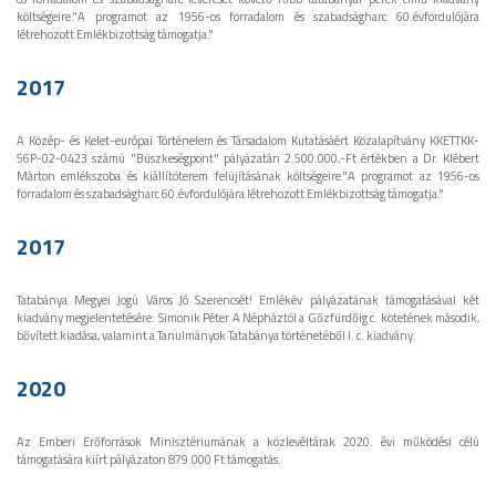
költségeire."A programot az 1956-os forradalom és szabadságharc 60.évfordulójára
létrehozott Emlékbizottság támogatja."
2017
A Közép- és Kelet-európai Történelem és Társadalom Kutatásáért Közalapítvány KKETTKK-
56P-02-0423 számú "Büszkeségpont" pályázatán 2.500.000,-Ft értékben a Dr. Klébert
Márton emlékszoba és kiállítóterem felújításának költségeire."A programot az 1956-os
forradalom és szabadságharc 60.évfordulójára létrehozott Emlékbizottság támogatja."
2017
Tatabánya Megyei Jogú Város Jó Szerencsét! Emlékév pályázatának támogatásával két
kiadvány megjelentetésére: Simonik Péter A Népháztól a Gőzfürdőig c. kötetének második,
bővített kiadása, valamint a Tanulmányok Tatabánya történetéből I. c. kiadvány.
2020
Az Emberi Erőforrások Minisztériumának a közlevéltárak 2020. évi működési célú
támogatására kiírt pályázaton 879.000 Ft támogatás.